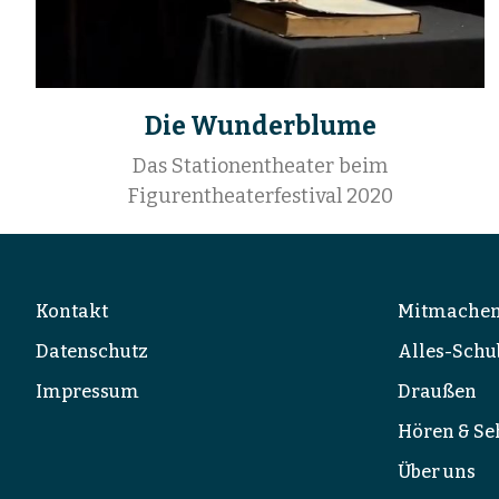
Die Wunderblume
Das Stationentheater beim
Figurentheaterfestival 2020
Kontakt
Mitmache
Datenschutz
Alles-Schu
Impressum
Draußen
Hören & Se
Über uns