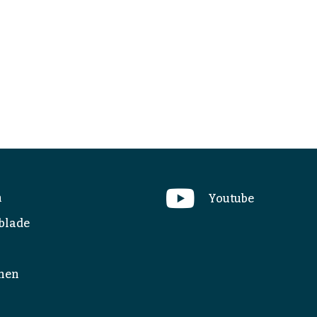
n
Youtube
blade
hen